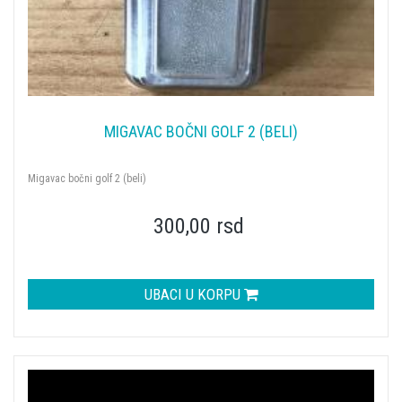
MIGAVAC BOČNI GOLF 2 (BELI)
Migavac bočni golf 2 (beli)
300,00 rsd
UBACI U KORPU