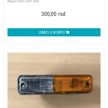
Migavac bočni golf 3 (beli)
300,00 rsd
UBACI U KORPU