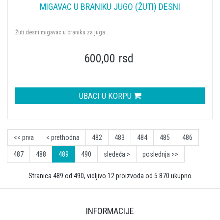
MIGAVAC U BRANIKU JUGO (ŽUTI) DESNI
Žuti desni migavac u braniku za juga .
600,00 rsd
UBACI U KORPU
<< prva
< prethodna
482
483
484
485
486
487
488
489
490
sledeća >
poslednja >>
Stranica 489 od 490, vidljivo 12 proizvoda od 5.870 ukupno
INFORMACIJE