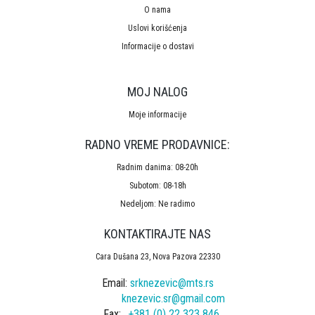
O nama
Uslovi korišćenja
Informacije o dostavi
MOJ NALOG
Moje informacije
RADNO VREME PRODAVNICE:
Radnim danima: 08-20h
Subotom: 08-18h
Nedeljom: Ne radimo
KONTAKTIRAJTE NAS
Cara Dušana 23, Nova Pazova 22330
Email:
srknezevic@mts.rs
knezevic.sr@gmail.com
Fax:
+381 (0) 22 323 846