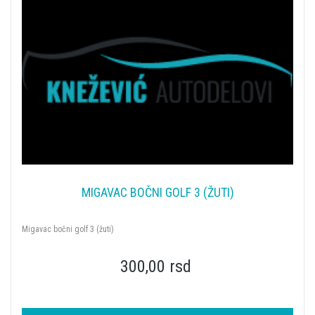
MIGAVAC BOČNI GOLF 3 (ŽUTI)
Migavac bočni golf 3 (žuti)
300,00 rsd