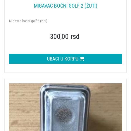
MIGAVAC BOČNI GOLF 2 (ŽUTI)
Migavac bočni golf 2 (žuti)
300,00 rsd
UBACI U KORPU