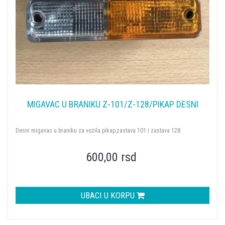
MIGAVAC U BRANIKU Z-101/Z-128/PIKAP DESNI
Desni migavac u braniku za vozila pikap,zastava 101 i zastava 128.
600,00 rsd
UBACI U KORPU