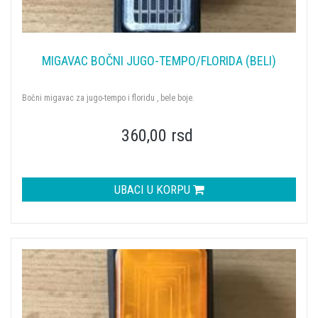
MIGAVAC BOČNI JUGO-TEMPO/FLORIDA (BELI)
Bočni migavac za jugo-tempo i floridu , bele boje.
360,00 rsd
UBACI U KORPU