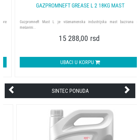
GAZPROMNEFT GREASE L 2 18KG MAST
Gazpromneft Mast L je višenamenska industrijska mast bazirana na
mešavini...
15 288,00 rsd
UBACI U KORPU
SINTEC PONUDA