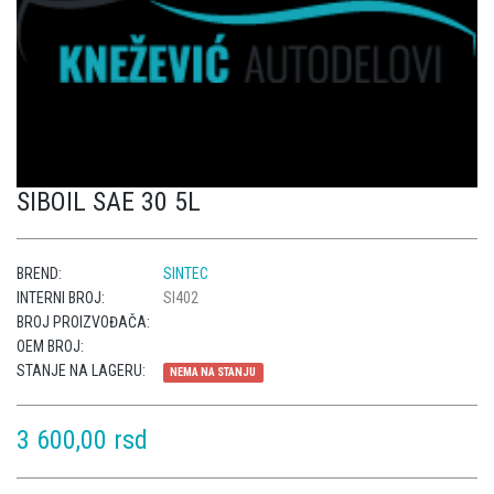
SIBOIL SAE 30 5L
BREND:
SINTEC
INTERNI BROJ:
SI402
BROJ PROIZVOĐAČA:
OEM BROJ:
STANJE NA LAGERU:
NEMA NA STANJU
3 600,00 rsd