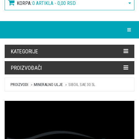
KORPA:
0 ARTIKLA - 0,00 RSD
Toggle
KATEGORIJE
PROIZVOĐAČI
PROIZVODI
MINERALNO ULJE
SIBOIL SAE 30 5L