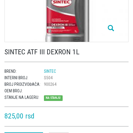
SINTEC ATF III DEXRON 1L
BREND:
SINTEC
INTERNI BROJ:
S504
BROJ PROIZVOĐAČA:
900264
OEM BROJ:
STANJE NA LAGERU:
NA STANJU
825,00 rsd