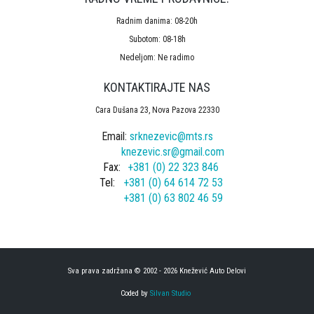
Radnim danima: 08-20h
Subotom: 08-18h
Nedeljom: Ne radimo
KONTAKTIRAJTE NAS
Cara Dušana 23, Nova Pazova 22330
Email:
srknezevic@mts.rs
knezevic.sr@gmail.com
Fax:
+381 (0) 22 323 846
Tel:
+381 (0) 64 614 72 53
+381 (0) 63 802 46 59
Sva prava zadržana © 2002 - 2026 Knežević Auto Delovi
Coded by
Silvan Studio