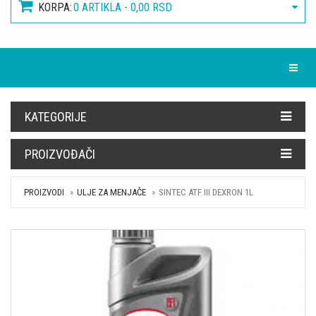
KORPA:
0 ARTIKLA - 0,00 RSD
Toggle
KATEGORIJE
PROIZVOĐAČI
PROIZVODI
ULJE ZA MENJAČE
SINTEC ATF III DEXRON 1L