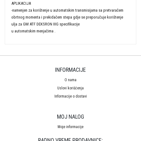
APLIKACIJA
-namenjen za korištenje u automatskim transmisijama sa pretvaračem
obrtnog momenta i prekidačem stepa gdje se preporučuje korištenje
ulja za GM ATF DEKSRON IIIG specifikacije
u automatskim menjačima .
INFORMACIJE
O nama
Uslovi korišćenja
Informacije o dostavi
MOJ NALOG
Moje informacije
RADNO VREME PRODAVNICE: