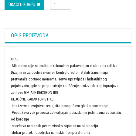
UBACI U KORPU
OPIS PROIZVODA
OPIS
-Mineralno ulje sa multifunkcionalnim pakovanjem «Lubrizol» aditiva.
Dizajniran za podmazivanje i kontrolu automatskih transmisija,
pretvarača obrtnog momenta, servo upravljača i hidrauličnog
pojačavača, gde se preporučuje korišćenje proizvoda koji ispunjava
zahteve GM ATF DEKSRON IIIG.
KLJUČNE KARAKTERISTIKE:
-Ima izvrsna svojstva trenja, što omogućava glatko pomeranje
-Produžava vek prenosa zahvaljujući pouzdanim jedinicama za zaštitu
od korozije
-sprečava nastanak pene i visoko otporan na oksidaciju
-dobar protok i upotreba na niskim temperaturama