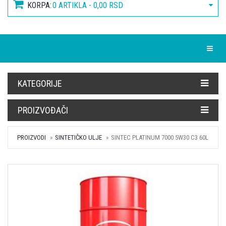
KORPA:
0 ARTIKLA - 0,00 RSD
Toggle
KATEGORIJE
PROIZVOĐAČI
PROIZVODI
SINTETIČKO ULJE
SINTEC PLATINUM 7000 5W30 C3 60L