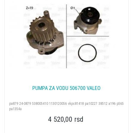
PUMPA ZA VODU 506700 VALEO
pa879 24-0879 538005410 1130120056 vkpc81418 pa10227 38512 a196 p565
pa1354a
4 520,00 rsd