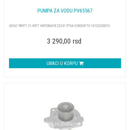
PUMPA ZA VODU PV65567
65567 PA977 21-0977 VKPC86418 22241 P764 538004710 16132200015
3 290,00 rsd
UBACI U KORPU