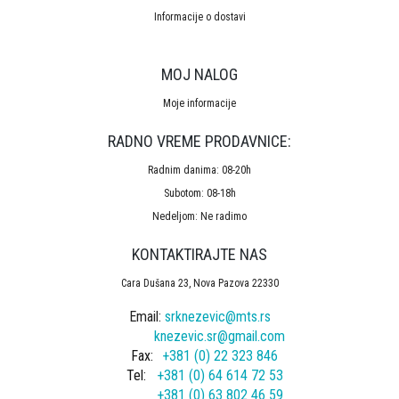
Informacije o dostavi
MOJ NALOG
Moje informacije
RADNO VREME PRODAVNICE:
Radnim danima: 08-20h
Subotom: 08-18h
Nedeljom: Ne radimo
KONTAKTIRAJTE NAS
Cara Dušana 23, Nova Pazova 22330
Email:
srknezevic@mts.rs
knezevic.sr@gmail.com
Fax:
+381 (0) 22 323 846
Tel:
+381 (0) 64 614 72 53
+381 (0) 63 802 46 59