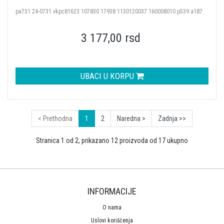
pa731 24-0731 vkpc81623 107830 17938 1130120037 160008010 p539 a187
3 177,00 rsd
UBACI U KORPU
< Prethodna
1
2
Naredna >
Zadnja >>
Stranica 1 od 2, prikazano 12 proizvoda od 17 ukupno
INFORMACIJE
O nama
Uslovi korišćenja