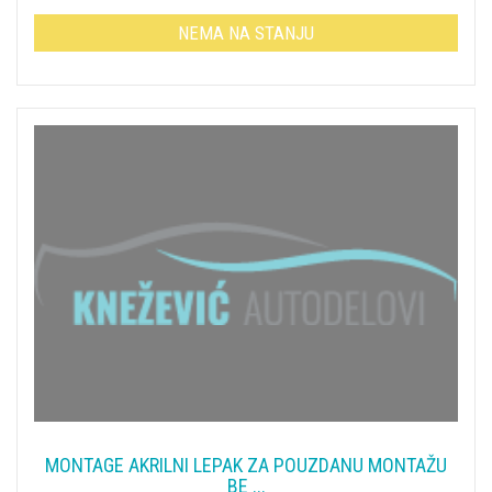
NEMA NA STANJU
MONTAGE AKRILNI LEPAK ZA POUZDANU MONTAŽU
BE ...