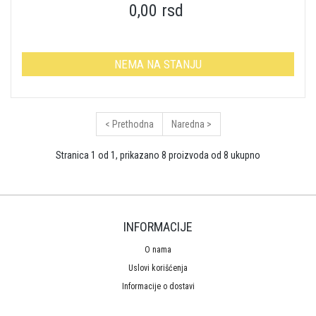
0,00 rsd
NEMA NA STANJU
< Prethodna
Naredna >
Stranica 1 od 1, prikazano 8 proizvoda od 8 ukupno
INFORMACIJE
O nama
Uslovi korišćenja
Informacije o dostavi