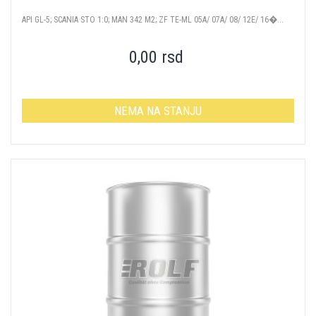
API GL-5; SCANIA STO 1:0; MAN 342 М2; ZF ТЕ-ML 05А/ 07А/ 08/ 12Е/ 16�...
0,00 rsd
NEMA NA STANJU