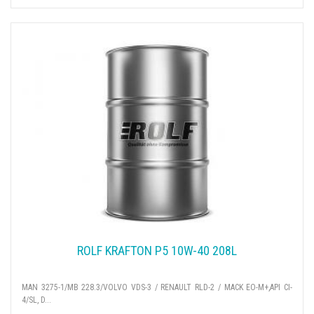
ROLF KRAFTON P5 10W-40 208L
MAN 3275-1/MB 228.3/VOLVO VDS-3 / RENAULT RLD-2 / MACK EO-M+,API CI-
4/SL, D...