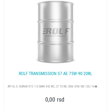
ROLF TRANSMISSION S7 AE 75W-90 208L
API GL-5; SCANIA STO 1:0; MAN 342 М2; ZF ТЕ-ML 05А/ 07А/ 08/ 12Е/ 16�...
0,00 rsd