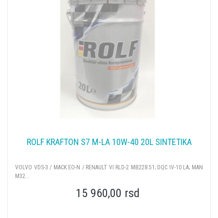
ROLF KRAFTON S7 M-LA 10W-40 20L SINTETIKA
VOLVO VDS-3 / MACK EO-N / RENAULT VI RLD-2 MB228.51; DQC IV-10 LA; MAN
M32...
15 960,00 rsd