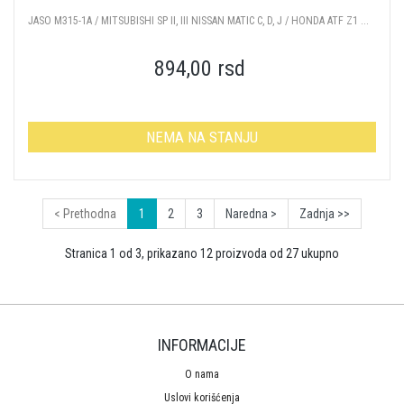
JASO M315-1A / MITSUBISHI SP II, III NISSAN MATIC C, D, J / HONDA ATF Z1 ...
894,00 rsd
NEMA NA STANJU
< Prethodna
1
2
3
Naredna >
Zadnja >>
Stranica 1 od 3, prikazano 12 proizvoda od 27 ukupno
INFORMACIJE
O nama
Uslovi korišćenja