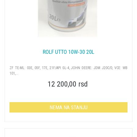
ROLF UTTO 10W-30 20L
ZF TE-ML: 03E, 05F, 17E, 21F/API GL-4, JOHN DEERE: JDM J20C/D, VCE: WB
101,...
12 200,00 rsd
NEMA NA STANJU