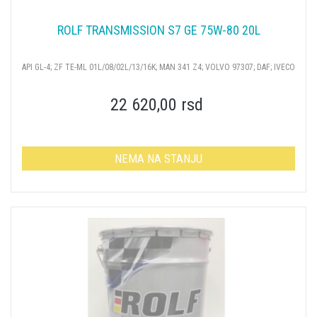
ROLF TRANSMISSION S7 GE 75W-80 20L
API GL-4; ZF ТЕ-ML 01L/08/02L/13/16K; MAN 341 Z4; VOLVO 97307; DAF; IVECO
22 620,00 rsd
NEMA NA STANJU