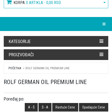
KORPA:
0 ARTIKLA - 0,00 RSD
Toggle
KATEGORIJE
PROIZVOĐAČI
POČETNA
ROLF GERMAN OIL PREMIUM LINE
ROLF GERMAN OIL PREMIUM LINE
Poređaj po:
A - Š
Š - A
Rastuće Cene
Opadajuće Cene