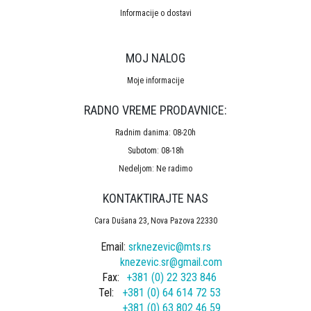
Informacije o dostavi
MOJ NALOG
Moje informacije
RADNO VREME PRODAVNICE:
Radnim danima: 08-20h
Subotom: 08-18h
Nedeljom: Ne radimo
KONTAKTIRAJTE NAS
Cara Dušana 23, Nova Pazova 22330
Email:
srknezevic@mts.rs
knezevic.sr@gmail.com
Fax:
+381 (0) 22 323 846
Tel:
+381 (0) 64 614 72 53
+381 (0) 63 802 46 59