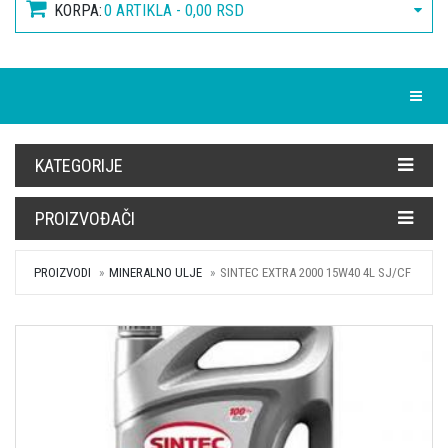
KORPA:
0 ARTIKLA - 0,00 RSD
Toggle
KATEGORIJE
PROIZVOĐAČI
PROIZVODI
MINERALNO ULJE
SINTEC EXTRA 2000 15W40 4L SJ/CF