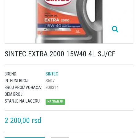
SINTEC EXTRA 2000 15W40 4L SJ/CF
BREND:
SINTEC
INTERNI BROJ:
S507
BROJ PROIZVOĐAČA:
900314
OEM BROJ:
STANJE NA LAGERU:
NA STANJU
2 200,00 rsd