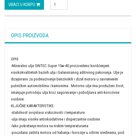
UBACI U KORPU
OPIS PROIZVODA
OPIS
-Mineralno ulje SINTEC Super 15w-40 proizvedeno korišćenjem
visokokvalitetnih baznih ulja i balansiranog aditivnog pakovanja. Ulje je
dizajnirano za podmazivanje benzinskih i dizel motora u savremenim
putničkim automobilima i kamionima . Motorno ulje ima produženi život,
smanjuje potrošnju ulja kroz sagorevanje i poboljšava anti-korozivne
osobine.
KLJUČNE KARAKTERISTIKE:
-stabilnost svojstava viskoznosti i temperature
-ulja imaju visoke antioksidativne i disperzantne osobine
-lako pokretanje motora na niskim temperaturama
-pouzdana zaštita motora od habanja i korozije u oštrim sredinama, pod