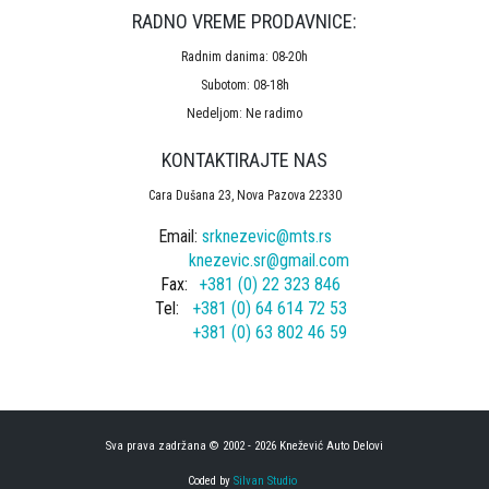
RADNO VREME PRODAVNICE:
Radnim danima: 08-20h
Subotom: 08-18h
Nedeljom: Ne radimo
KONTAKTIRAJTE NAS
Cara Dušana 23, Nova Pazova 22330
Email:
srknezevic@mts.rs
knezevic.sr@gmail.com
Fax:
+381 (0) 22 323 846
Tel:
+381 (0) 64 614 72 53
+381 (0) 63 802 46 59
Sva prava zadržana © 2002 - 2026 Knežević Auto Delovi
Coded by
Silvan Studio