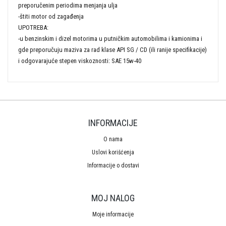
preporučenim periodima menjanja ulja
-štiti motor od zagađenja
UPOTREBA:
-u benzinskim i dizel motorima u putničkim automobilima i kamionima i
gde preporučuju maziva za rad klase API SG / CD (ili ranije specifikacije)
i odgovarajuće stepen viskoznosti: SAE 15w-40
INFORMACIJE
O nama
Uslovi korišćenja
Informacije o dostavi
MOJ NALOG
Moje informacije