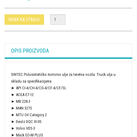
NEMA NA STANJU
OPIS PROIZVODA
SINTEC Polusintetičko motorno ulje za teretna vozila. Truck ulja u
skladu sa specifikacijama:
► API CI-4/CH-4/CG-4/CF-4/CF/SL
► ACEA E7-12
► MB 228.3
► MAN 3275
► MTU Oil Category 2
► Deutz DQC III-05
► Volvo VDS-3
► Mack EO-M PLUS