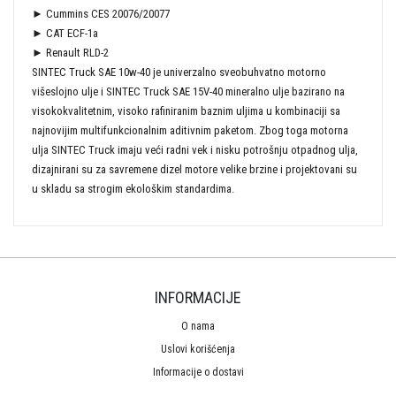
► Cummins CES 20076/20077
► CAT ECF-1a
► Renault RLD-2
SINTEC Truck SAE 10w-40 je univerzalno sveobuhvatno motorno
višeslojno ulje i SINTEC Truck SAE 15V-40 mineralno ulje bazirano na
visokokvalitetnim, visoko rafiniranim baznim uljima u kombinaciji sa
najnovijim multifunkcionalnim aditivnim paketom. Zbog toga motorna
ulja SINTEC Truck imaju veći radni vek i nisku potrošnju otpadnog ulja,
dizajnirani su za savremene dizel motore velike brzine i projektovani su
u skladu sa strogim ekološkim standardima.
INFORMACIJE
O nama
Uslovi korišćenja
Informacije o dostavi