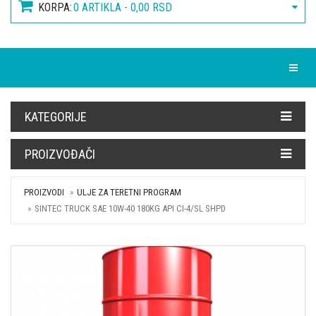
KORPA:
0 ARTIKLA - 0,00 RSD
Toggle
KATEGORIJE
PROIZVOĐAČI
PROIZVODI
ULJE ZA TERETNI PROGRAM
SINTEC TRUCK SAE 10W-40 180KG API CI-4/SL SHPD