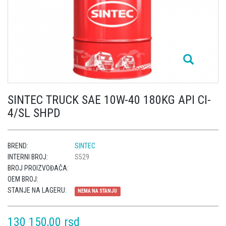
SINTEC TRUCK SAE 10W-40 180KG API CI-
4/SL SHPD
BREND:
SINTEC
INTERNI BROJ:
S529
BROJ PROIZVOĐAČA:
OEM BROJ:
STANJE NA LAGERU:
NEMA NA STANJU
130 150,00 rsd