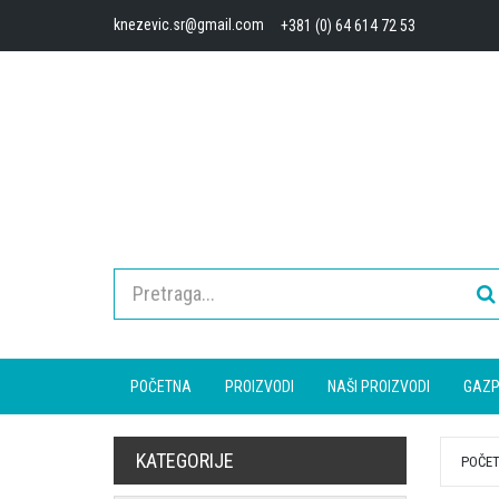
knezevic.sr@gmail.com
+381 (0) 64 614 72 53
POČETNA
PROIZVODI
NAŠI PROIZVODI
GAZP
KATEGORIJE
POČE