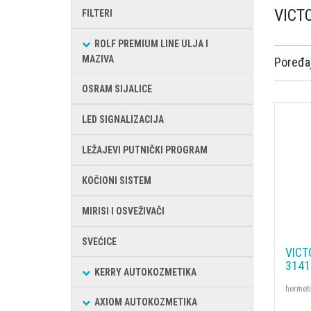
VICT
FILTERI
ROLF PREMIUM LINE ULJA I
MAZIVA
Poređaj
OSRAM SIJALICE
LED SIGNALIZACIJA
LEŽAJEVI PUTNIČKI PROGRAM
KOČIONI SISTEM
MIRISI I OSVEŽIVAČI
SVEĆICE
VICT
3141
KERRY AUTOKOZMETIKA
hermeti
AXIOM AUTOKOZMETIKA