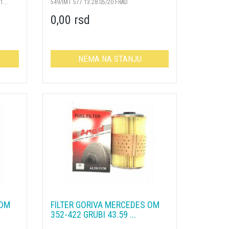
...
549/IMT 577 13.28.05/20 FRAD
0,00 rsd
NEMA NA STANJU
 OM
FILTER GORIVA MERCEDES OM
352-422 GRUBI 43.59 ...