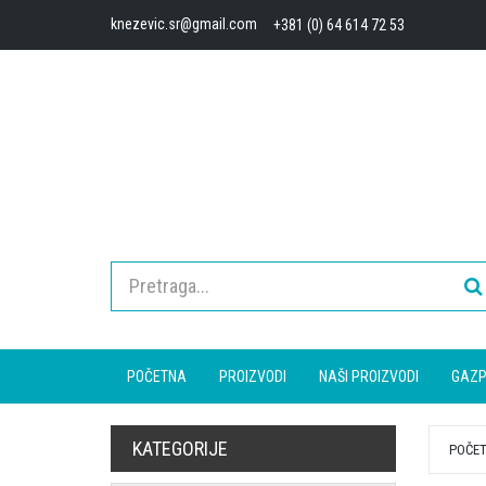
knezevic.sr@gmail.com
+381 (0) 64 614 72 53
POČETNA
PROIZVODI
NAŠI PROIZVODI
GAZP
KATEGORIJE
POČE