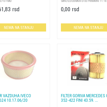
33/10 FRAD
SANOS/DUBRAVA 6100 PRIMARNI 11.18.1
61,83 rsd
0,00 rsd
NEMA NA STANJU
NEMA NA STANJU
ER VAZDUHA IVECO
FILTER GORIVA MERCEDES
624 10.17.06/20
352-422 FINI 43.59. ...