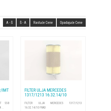
A - Š
Š - A
Rastuće Cene
Opadajuće Cene
P/IMT
FILTER ULJA MERCEDES
1317/1213 16.32.14/10
MT 558
FILTER ULJA MERCEDES 1317/1213
 ...
16.32.14/10 FRAD