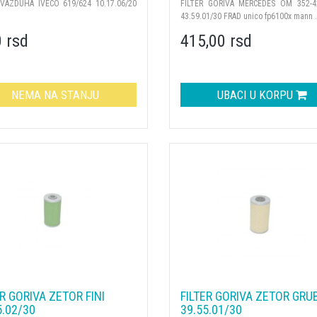
 VAZDUHA IVECO 619/624 10.17.06/20
FILTER GORIVA MERCEDES OM 352-4
43.59.01/30 FRAD unico fp6100x mann .
0 rsd
415,00 rsd
NEMA NA STANJU
UBACI U KORPU
ER GORIVA ZETOR FINI
FILTER GORIVA ZETOR GRUB
5.02/30
39.55.01/30