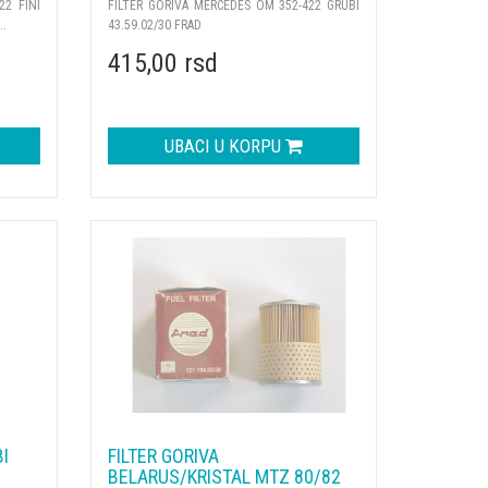
22 FINI
FILTER GORIVA MERCEDES OM 352-422 GRUBI
..
43.59.02/30 FRAD
415,00 rsd
UBACI U KORPU
I
FILTER GORIVA
BELARUS/KRISTAL MTZ 80/82