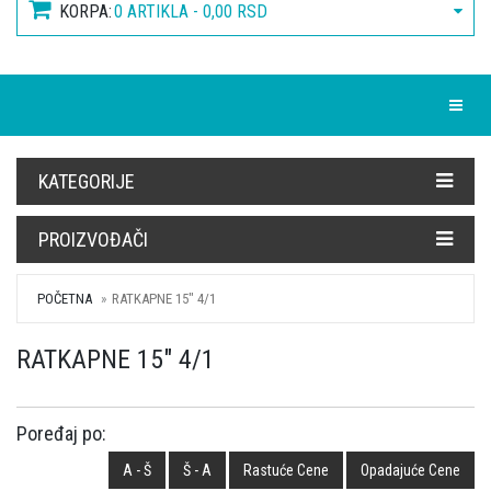
KORPA:
0 ARTIKLA - 0,00 RSD
Toggle
KATEGORIJE
PROIZVOĐAČI
POČETNA
RATKAPNE 15" 4/1
RATKAPNE 15" 4/1
Poređaj po:
A - Š
Š - A
Rastuće Cene
Opadajuće Cene