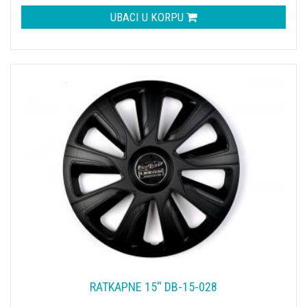
UBACI U KORPU
RATKAPNE 15'' DB-15-028