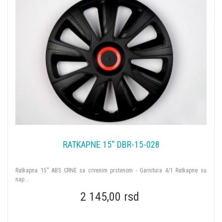
RATKAPNE 15'' DBR-15-028
Ratkapna 15'' ABS CRNE sa crvenim prstenom - Garnitura 4/1 Ratkapne su
nap...
2 145,00 rsd