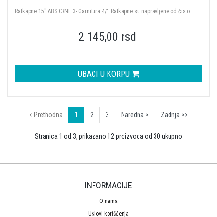
Ratkapne 15'' ABS CRNE 3- Garnitura 4/1 Ratkapne su napravljene od čisto...
2 145,00 rsd
UBACI U KORPU
< Prethodna
1
2
3
Naredna >
Zadnja >>
Stranica 1 od 3, prikazano 12 proizvoda od 30 ukupno
INFORMACIJE
O nama
Uslovi korišćenja