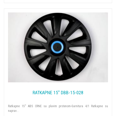
RATKAPNE 15'' DBB-15-028
Ratkapne 15'' ABS CRNE sa plavim prstenom-Garnitura 4/1 Ratkapne su
naprav...