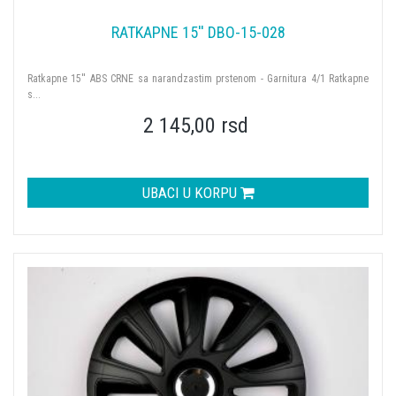
RATKAPNE 15'' DBO-15-028
Ratkapne 15'' ABS CRNE sa narandzastim prstenom - Garnitura 4/1 Ratkapne
s...
2 145,00 rsd
UBACI U KORPU