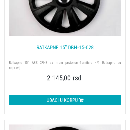
RATKAPNE 15'' DBH-15-028
Ratkapne 15'' ABS CRNE sa hrom prstenom-Garnitura 4/1 Ratkapne su
napravlj...
2 145,00 rsd
UBACI U KORPU