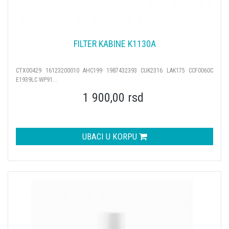
FILTER KABINE K1130A
CTX00429 16123200010 AHC199 1987432393 CUK2316 LAK175 CCF0060C
E1939LC WP91...
1 900,00 rsd
UBACI U KORPU