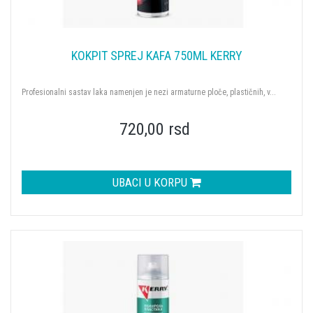
KOKPIT SPREJ KAFA 750ML KERRY
Profesionalni sastav laka namenjen je nezi armaturne ploče, plastičnih, v...
720,00 rsd
UBACI U KORPU