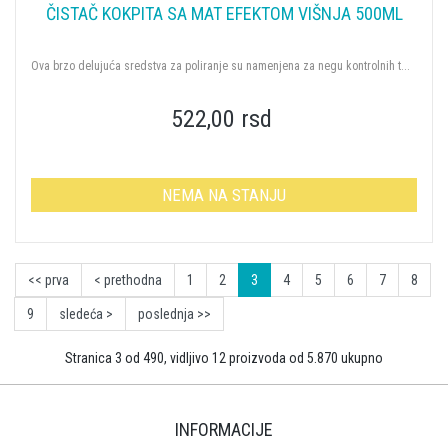
ČISTAČ KOKPITA SA MAT EFEKTOM VIŠNJA 500ML
Ova brzo delujuća sredstva za poliranje su namenjena za negu kontrolnih t...
522,00 rsd
NEMA NA STANJU
<< prva
< prethodna
1
2
3
4
5
6
7
8
9
sledeća >
poslednja >>
Stranica 3 od 490, vidljivo 12 proizvoda od 5.870 ukupno
INFORMACIJE