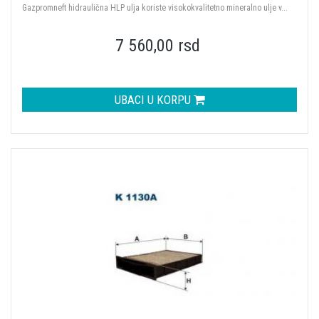
Gazpromneft hidraulična HLP ulja koriste visokokvalitetno mineralno ulje v...
7 560,00 rsd
UBACI U KORPU