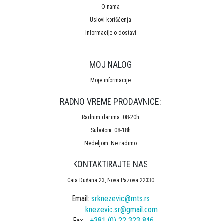
O nama
Uslovi korišćenja
Informacije o dostavi
MOJ NALOG
Moje informacije
RADNO VREME PRODAVNICE:
Radnim danima: 08-20h
Subotom: 08-18h
Nedeljom: Ne radimo
KONTAKTIRAJTE NAS
Cara Dušana 23, Nova Pazova 22330
Email:
srknezevic@mts.rs
knezevic.sr@gmail.com
Fax:
+381 (0) 22 323 846