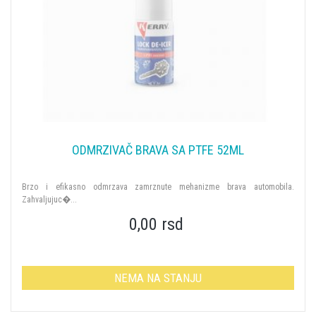
ODMRZIVAČ BRAVA SA PTFE 52ML
Brzo i efikasno odmrzava zamrznute mehanizme brava automobila.
Zahvaljujuc�...
0,00 rsd
NEMA NA STANJU