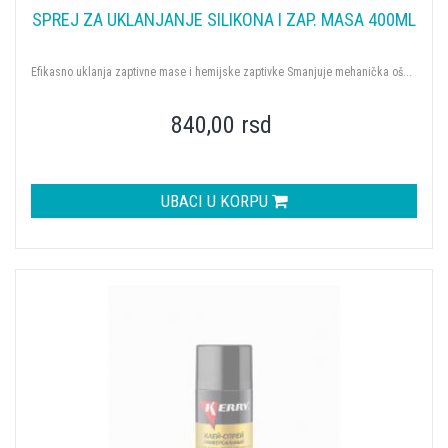
SPREJ ZA UKLANJANJE SILIKONA I ZAP. MASA 400ML
Efikasno uklanja zaptivne mase i hemijske zaptivke Smanjuje mehanička oš...
840,00 rsd
UBACI U KORPU