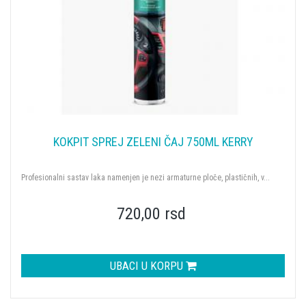
KOKPIT SPREJ ZELENI ČAJ 750ML KERRY
Profesionalni sastav laka namenjen je nezi armaturne ploče, plastičnih, v...
720,00 rsd
UBACI U KORPU