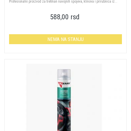
Profesionalni proizvod za tretman navojnih spojeva, klinova i prirubnica iz...
588,00 rsd
NEMA NA STANJU