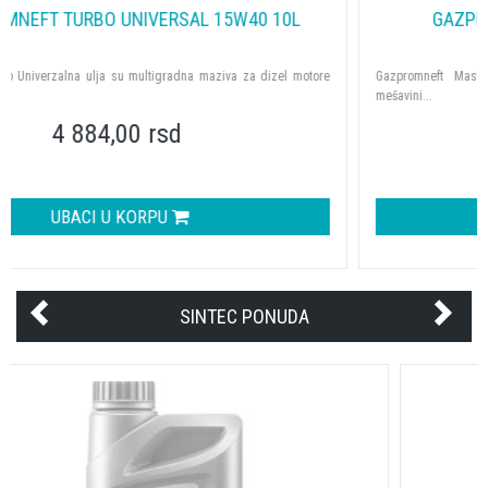
GAZPROMNEFT GREASE L 2 18KG MAST
Gazpromneft Mast L je višenamenska industrijska mast bazirana na
mešavini...
15 288,00 rsd
UBACI U KORPU
SINTEC PONUDA