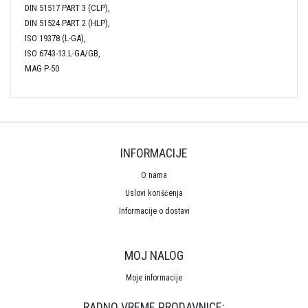
DIN 51517 PART 3 (CLP),
DIN 51524 PART 2 (HLP),
ISO 19378 (L-GA),
ISO 6743-13:L-GA/GB,
MAG P-50
INFORMACIJE
O nama
Uslovi korišćenja
Informacije o dostavi
MOJ NALOG
Moje informacije
RADNO VREME PRODAVNICE: