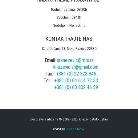
Radnim danima: 08-20h
Subotom: 08-18h
Nedeljom: Ne radimo
KONTAKTIRAJTE NAS
Cara Dušana 23, Nova Pazova 22330
Email:
srknezevic@mts.rs
knezevic.sr@gmail.com
Fax:
+381 (0) 22 323 846
Tel:
+381 (0) 64 614 72 53
+381 (0) 63 802 46 59
Sva prava zadržana © 2002 - 2026 Knežević Auto Delovi
Coded by
Silvan Studio