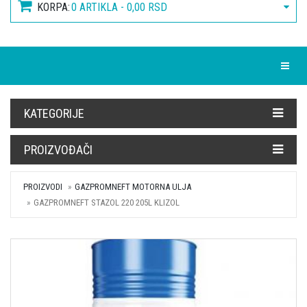
KORPA:
0 ARTIKLA - 0,00 RSD
Toggle
KATEGORIJE
PROIZVOĐAČI
PROIZVODI
GAZPROMNEFT MOTORNA ULJA
GAZPROMNEFT STAZOL 220 205L KLIZOL