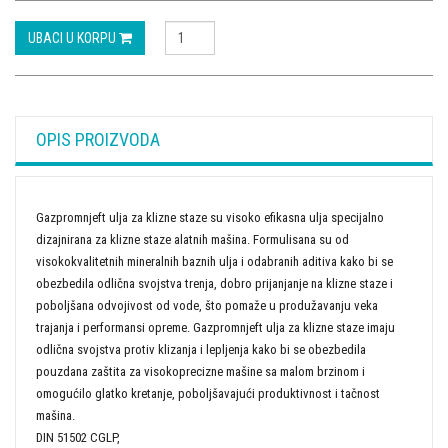
UBACI U KORPU
OPIS PROIZVODA
Gazpromnjeft ulja za klizne staze su visoko efikasna ulja specijalno
dizajnirana za klizne staze alatnih mašina. Formulisana su od
visokokvalitetnih mineralnih baznih ulja i odabranih aditiva kako bi se
obezbedila odlična svojstva trenja, dobro prijanjanje na klizne staze i
poboljšana odvojivost od vode, što pomaže u produžavanju veka
trajanja i performansi opreme. Gazpromnjeft ulja za klizne staze imaju
odlična svojstva protiv klizanja i lepljenja kako bi se obezbedila
pouzdana zaštita za visokoprecizne mašine sa malom brzinom i
omogućilo glatko kretanje, poboljšavajući produktivnost i tačnost
mašina.
DIN 51502 CGLP,