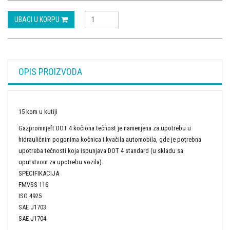
UBACI U KORPU
OPIS PROIZVODA
15 kom u kutiji
Gazpromnjeft DOT 4 kočiona tečnost je namenjena za upotrebu u
hidrauličnim pogonima kočnica i kvačila automobila, gde je potrebna
upotreba tečnosti koja ispunjava DOT 4 standard (u skladu sa
uputstvom za upotrebu vozila).
SPECIFIKACIJA
FMVSS 116
ISO 4925
SAE J1703
SAE J1704