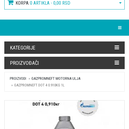
KORPA:
0 ARTIKLA - 0,00 RSD
Toggle
KATEGORIJE
PROIZVOĐAČI
PROIZVODI
GAZPROMNEFT MOTORNA ULJA
GAZPROMNEFT DOT 4 0.910KG 1L