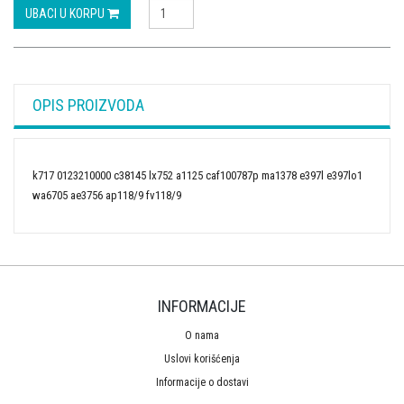
UBACI U KORPU
OPIS PROIZVODA
k717 0123210000 c38145 lx752 a1125 caf100787p ma1378 e397l e397lo1
wa6705 ae3756 ap118/9 fv118/9
INFORMACIJE
O nama
Uslovi korišćenja
Informacije o dostavi