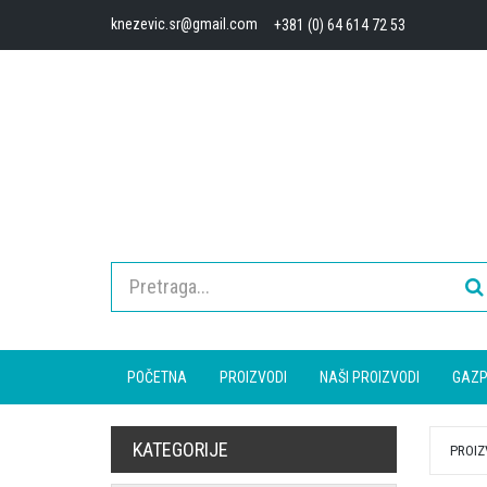
knezevic.sr@gmail.com
+381 (0) 64 614 72 53
POČETNA
PROIZVODI
NAŠI PROIZVODI
GAZP
KATEGORIJE
PROIZ